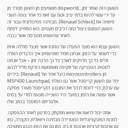
מושפעים מן השעון מטרד מן dispworld, השעון הזה שומר זמן,
עם זאת כל אחד צופה השני tick על ידי עשוי להיות בלתי יציב
מבחינה פסיכולוגית עבור זה. [Renaud Schleck] פיתחה את
השעון הגמגום ניצול כמה רכיבים מעטים. הוא התחייב לפתח
לאחר שהושפע מהגרסה אשר נבנה.
השעון עצמו הוא מוצר הפעלה של טחנת אשר מנצל סוללה אחת
כדי לשמור על הזמן. אנחנו תמיד מתרשמים איך הדברים האלה
זולים כל כך מדויקים לאורך כל כך הרבה זמן – אבל אנחנו
לסטות. הטכניקה של תקיפה משתמשת הזרקת סליל לנהוג
בידיים. [Renaud] ניצל אחד של microcontrollers מן
MSP430 Launchpad, יחד עם השעון קריסטל אשר גם נשלח
עם ערכת, כדי לזכות לנהל את המנגנון. הקריסטל מעורר פסיקה
אשר עושה את הזמן בפועל. היד השנייה מונעת למדי על בסיס
אלגוריתם המוסבר בכתב שלו.
אתה יכול לראות את שיווא מתקתק בסרטון לאחר ההפסקה.
למרות הפונקציונליות המטרידה מבחינה ויזואלית, הקצרה, כמו
גם ארוכות קרציות ארוכות זו בזו, כמו גם את הזמן הנכון ממשיכה