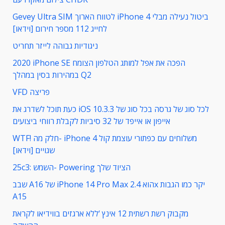
Gevey Ultra SIM לטווח הארוך iPhone 4 ביטול נעילה מבלי
לחייג 112 מספר חירום [וידאו]
ניגודיות גבוהה לייזר תחריט
2020 iPhone SE הפכה את אפל למותג הטלפון הצומח
במהירות בסין במהלך Q2
VFD פריצה
כעת תוכל לשדרג את iOS 10.3.3 לכל סוג של גרסה בכל סוג של
אייפון או אייפד של 32 סיביות לקבלת רווחי ביצועים
WTF! חלק מה- iPhone 4 משלוחים עם כפתורי עוצמת קול
שגויים [וידאו]
25c3: השמש- Powering הציוד שלך
שבב A16 של iPhone 14 Pro Max הוא 2.4x יקר כמו הגבות
A15
מקבוק רשת רשתית 12 אינץ ‘ללא ארגזים בווידיאו לקראת