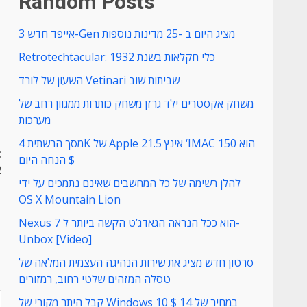
Random Posts
אייפד חדש 3-Gen מציג היום ב -25 מדינות נוספות
Retrotechtacular: כלי חקלאות בשנת 1932
השעון של לורד Vetinari שביתות שוב
משחק אקסטרים ילד גרזן משחק כותרות ממגוון רחב של
מערכות
מסך הרשתית 4K של Apple 21.5 אינץ ‘IMAC הוא 150
:
$ הנחה היום
הת
להלן רשימה של כל המחשבים שאינם נתמכים על ידי
OS X Mountain Lion
Nexus 7 הוא ככל הנראה הגאדג’ט הקשה ביותר ל-
Unbox [Video]
סרטון חדש מציג את שירות הנהיגה העצמית המלאה של
טסלה המזהים שלטי רחוב, רמזורים
קבל היתר מקורי של Windows 10 במחיר של 14 $