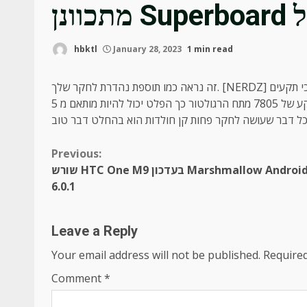
מל
hbktl
January 28, 2023
1 min read
זה נראה כמו תוספת נהדרת לחקר שלך. [NERDZ] רצה ספק כוח שהיה בקלות נייד מתכוונן. הוא בנה לוח מותאם אישית כי תקעים
ישירות לתוך מסילות הכוח של הקרה. יש לה סיר המצורף לקרקע של 7805 מתח הרגולטור כך הפלט יכול להיות מותאם מ 5V רק תחת
Continue
Previous:
שורש HTC One M9 בעדכון Marshmallow Android
Reading
6.0.1
Leave a Reply
Your email address will not be published.
Required
Comment
*